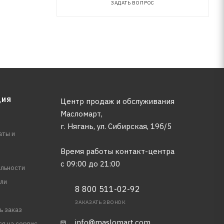
ЗАДАТЬ ВОПРОС
ЦИЯ
Центр продаж и обслуживания
Масломарт,
г. Нягань, ул. Сибирская, 19б/5
аты и
Время работы контакт-центра
с 09:00 до 21:00
льности
ли
8 800 511-02-92
ЗАКАЗАТЬ ЗВОНОК
ь заказ
info@maslomart.com
ся на сервис