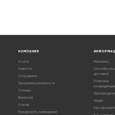
установке щетки стеклоочистителя.
КОМПАНИЯ
ИНФОРМА
О сети
Магазины
Новости
Способы опл
доставки
Сотрудники
Политика
Программа лояльности
конфиденциа
Отзывы
Производите
Вакансии
Акции
Статьи
Как оформит
Предложить помещение
Как записать