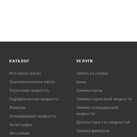
- На оборотной стороне упаковки есть инструкция по 
КОМПЛЕК
КАТАЛОГ
УСЛУГИ
Моторное масло
Запись на сервис
Трансмиссионное масло
Цены
Тормозная жидкость
Замена масла
Гидравлическая жидкость
Замена тормозной жидкости
Фильтры
Замена охлаждающей
жидкости
Охлаждающая жидкость
Диагностика тех.жидкостей
Аксессуары
Замена фильтров
Автохимия