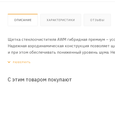
ОПИСАНИЕ
ХАРАКТЕРИСТИКИ
ОТЗЫВЫ
Щетка стеклоочистителя AWM гибридная премиум – ус
Надежная аэродинамическая конструкция позволяет ще
и при этом обеспечивать пониженный уровень шума. Н
покрытием гарантирует высокое качество очистки стек
профиль сохраняет эластичность при сильных морозах 
любое время года.
С этим товаром покупают
ПРЕИМУЩЕСТВА:
- Гибридные щетки AWM сочетают в себе лучшие харак
- Оптимальный многоточечный прижим щетки по всей д
- Наличие системы easy-clip у переходников обеспечив
- В комплекте идет 9 многофункциональных адаптеров