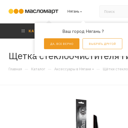
Нягань
КАТАЛОГ
Ваш город Нягань ?
АКЦИИ
УС
ДА, ВСЕ ВЕРНО
ВЫБРАТЬ ДРУГОЙ
Щетка стеклоочистителя 
—
—
—
Главная
Каталог
Аксессуары в Нягани
Щётки стекло