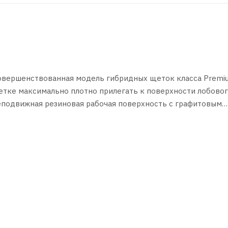
овершенствованная модель гибридных щеток класса Premi
тке максимально плотно прилегать к поверхности лобовог
еподвижная резиновая рабочая поверхность с графитовым
ла от дорожной грязи, воды и снега без пропусков. Резино
и во время жары, что позволяет использовать гибридные щ
теристики каркасных и бескаркасных щеток.
лине к стеклу делает их универсальными.
ает простоту установки щетки на автомобиль.
.