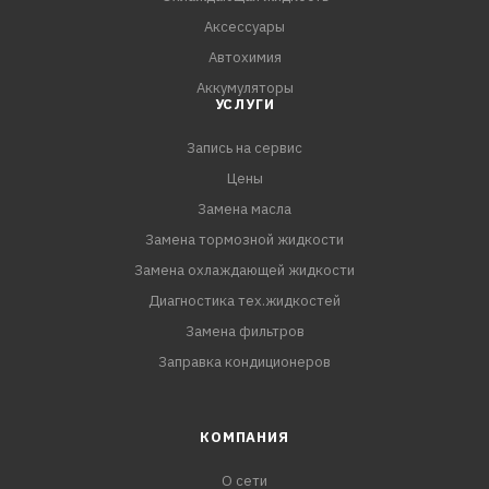
пластиковых элементов, защищает от старения и
Аксессуары
вредного воздействия ультрафиолетовых лучей
Автохимия
- Усиливает водоотталкивающие свойства резины
Аккумуляторы
- Надолго обновляет внешний вид
УСЛУГИ
- Легко наносится, не
Запись на сервис
Цены
Замена масла
Замена тормозной жидкости
Замена охлаждающей жидкости
Диагностика тех.жидкостей
Замена фильтров
Заправка кондиционеров
КОМПАНИЯ
О сети