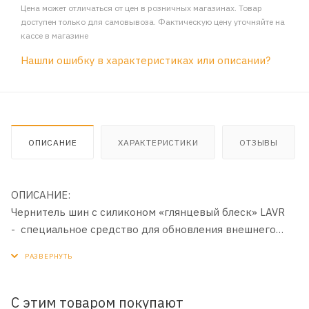
Цена может отличаться от цен в розничных магазинах. Товар
доступен только для самовывоза. Фактическую цену уточняйте на
кассе в магазине
Нашли ошибку в характеристиках или описании?
ОПИСАНИЕ
ХАРАКТЕРИСТИКИ
ОТЗЫВЫ
ОПИСАНИЕ:
Чернитель шин с силиконом «глянцевый блеск» LAVR
- специальное средство для обновления внешнего
вида и очистки шин и пластиковых элементов. Состав
усиливает насыщенность цвета, оставляя глянцевый
финиш на обработанной поверхности, предохраняет
резину от старения и растрескивания. Благодаря
С этим товаром покупают