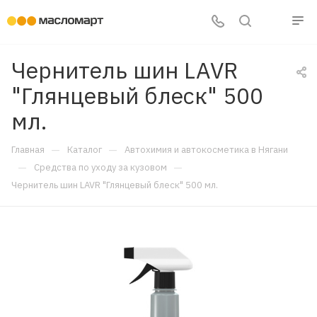
Чернитель шин LAVR
"Глянцевый блеск" 500
мл.
—
—
Главная
Каталог
Автохимия и автокосметика в Нягани
—
—
Средства по уходу за кузовом
Чернитель шин LAVR "Глянцевый блеск" 500 мл.