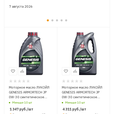
7 августа 2026
Моторное масло ЛУКОЙЛ
Моторное масло ЛУКОЙЛ
GENESIS ARMORTECH JP
GENESIS ARMORTECH JP
0W-30 синтетическое
0W-30 синтетическое
SN/SN-RC 1 л.
SN/SN-RC 4 л.
Меньше 10 шт
Меньше 10 шт
1 347
руб.
/шт
4 311
руб.
/шт