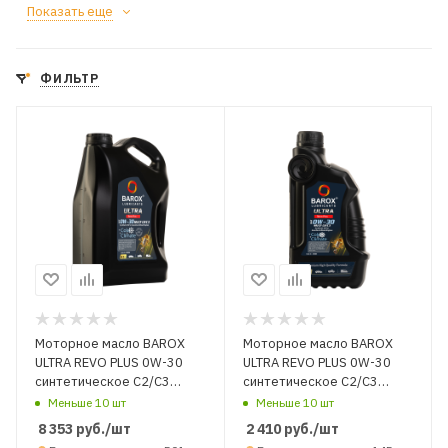
Показать еще
ФИЛЬТР
Моторное масло BAROX
Моторное масло BAROX
ULTRA REVO PLUS 0W-30
ULTRA REVO PLUS 0W-30
синтетическое C2/C3
синтетическое C2/C3
SN/CF 4 л.
SN/CF 1 л.
Меньше 10 шт
Меньше 10 шт
8 353
руб.
/шт
2 410
руб.
/шт