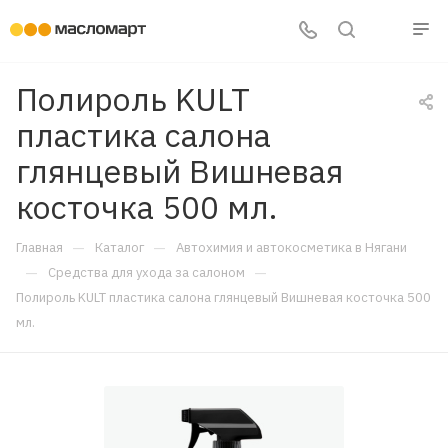
Полироль KULT
пластика салона
глянцевый Вишневая
косточка 500 мл.
—
—
Главная
Каталог
Автохимия и автокосметика в Нягани
—
—
Средства для ухода за салоном
Полироль KULT пластика салона глянцевый Вишневая косточка 500
мл.