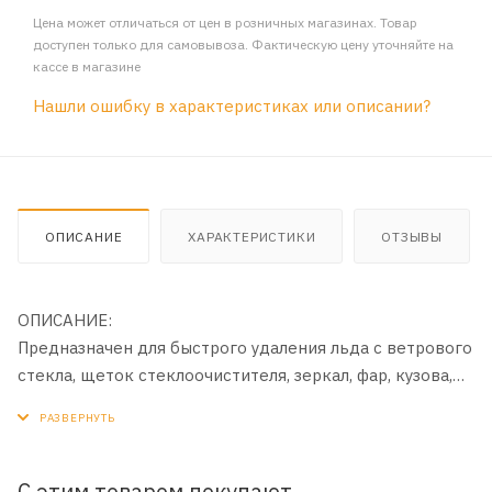
Цена может отличаться от цен в розничных магазинах. Товар
доступен только для самовывоза. Фактическую цену уточняйте на
кассе в магазине
Нашли ошибку в характеристиках или описании?
ОПИСАНИЕ
ХАРАКТЕРИСТИКИ
ОТЗЫВЫ
ОПИСАНИЕ:
Предназначен для быстрого удаления льда с ветрового
стекла, щеток стеклоочистителя, зеркал, фар, кузова,
порогов, брызговиков, а также для размораживания
замков. Обладает высокой проникающей
способностью, благодаря чему эффективно и
безопасно очищает поверхности наружных элементов
С этим товаром покупают