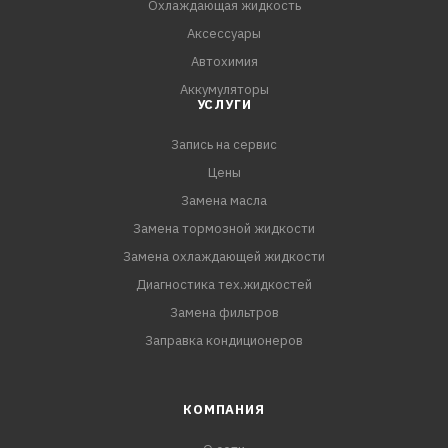
Охлаждающая жидкость
средство к поездке.
Аксессуары
- Повышает комфортность и безопасность
Автохимия
эксплуатации автомобиля.
Аккумуляторы
- Рекомендуется для всех транспортных средств
УСЛУГИ
(автомобилей, автобусов,
Запись на сервис
Цены
Замена масла
Замена тормозной жидкости
Замена охлаждающей жидкости
Диагностика тех.жидкостей
Замена фильтров
Заправка кондиционеров
КОМПАНИЯ