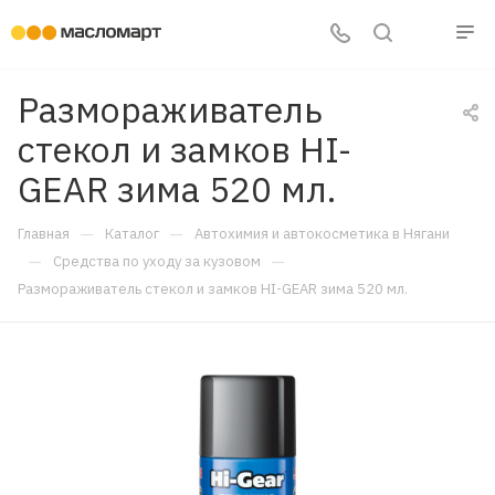
Размораживатель
стекол и замков HI-
GEAR зима 520 мл.
—
—
Главная
Каталог
Автохимия и автокосметика в Нягани
—
—
Средства по уходу за кузовом
Размораживатель стекол и замков HI-GEAR зима 520 мл.