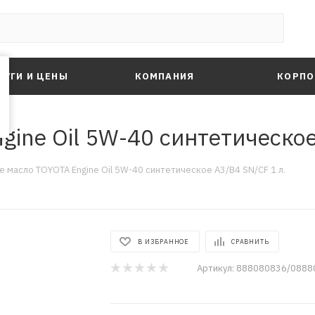
ЛУГИ И ЦЕНЫ
КОМПАНИЯ
КОРПО
ine Oil 5W-40 синтетическое
 масло TOYOTA Engine Oil 5W-40 синтетическое A3/B4 SN/CF 1 л.
В ИЗБРАННОЕ
СРАВНИТЬ
Артикул:
888080836/088