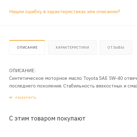
Нашли ошибку в характеристиках или описании?
ОПИСАНИЕ
ХАРАКТЕРИСТИКИ
ОТЗЫВЫ
ОПИСАНИЕ:
Синтетическое моторное масло Toyota SAE 5W-40 отве
последнего поколения. Стабильность вязкостных и см
различных условиях работы, отличная текучесть при ни
моторного масла Toyota SAE 5W-40.
Допуски и спецификации:
С этим товаром покупают
ACEA A3, B3, B4; API SL;CF; MB 229.3; BMW LL-98; Porsch