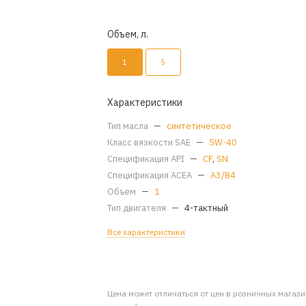
Объем, л.
1
5
Характеристики
Тип масла
—
синтетическое
Класс вязкости SAE
—
5W-40
Спецификация API
—
CF
,
SN
Спецификация ACEA
—
A3/B4
Объем
—
1
Тип двигателя
—
4-тактный
Все характеристики
Цена может отличаться от цен в розничных магаз