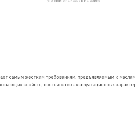
уточняйте на кассе в магазине
чает самым жестким требованиям, предъявляемым к масла
азывающих свойств, постоянство эксплуатационных характе
зких температурах - вот отличительные черты синтетическо
e; VW 502.00;VW505.00;VW 503.1.