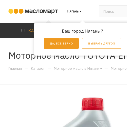
Нягань
КАТАЛОГ
Ваш город Нягань ?
АКЦИИ
УС
ДА, ВСЕ ВЕРНО
ВЫБРАТЬ ДРУГОЙ
Моторное масло TOYOTA Eng
—
—
—
Главная
Каталог
Моторное масло в Нягани
Моторное