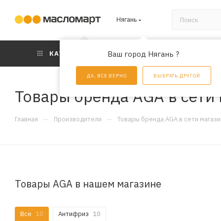
Нягань
КАТАЛОГ
Ваш город Нягань ?
АКЦИИ
УС
ДА, ВСЕ ВЕРНО
ВЫБРАТЬ ДРУГОЙ
Товары бренда AGA в сети
—
—
Главная
Производители
Товары бренда AGA в сети магаз
Товары AGA в нашем магазине
Все
10
Антифриз
10