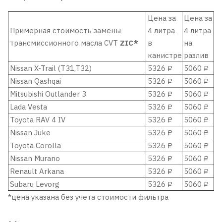
Цена за
Цена за
Примерная стоимость замены
4 литра
4 литра
трансмиссионного масла CVT
ZIC*
в
на
канистре
разлив
Nissan X-Trail (T31,T32)
5326 ₽
5060 ₽
Nissan Qashqai
5326 ₽
5060 ₽
Mitsubishi Outlander 3
5326 ₽
5060 ₽
Lada Vesta
5326 ₽
5060 ₽
Toyota RAV 4 IV
5326 ₽
5060 ₽
Nissan Juke
5326 ₽
5060 ₽
Toyota Corolla
5326 ₽
5060 ₽
Nissan Murano
5326 ₽
5060 ₽
Renault Arkana
5326 ₽
5060 ₽
Subaru Levorg
5326 ₽
5060 ₽
*цена указана без учета стоимости фильтра