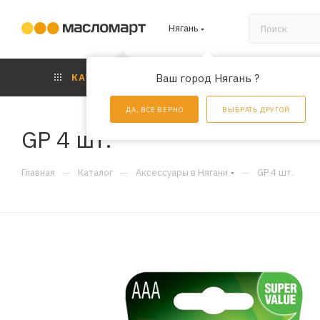
Нягань
КАТАЛОГ
Ваш город Нягань ?
АКЦИИ
УС
ДА, ВСЕ ВЕРНО
ВЫБРАТЬ ДРУГОЙ
GP 4 шт.
—
—
—
Главная
Каталог
Аксессуары в Нягани
GP 4 шт.