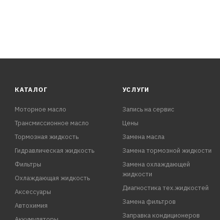
КАТАЛОГ
УСЛУГИ
Моторное масло
Запись на сервис
Трансмиссионное масло
Цены
Тормозная жидкость
Замена масла
Гидравлическая жидкость
Замена тормозной жидкости
Фильтры
Замена охлаждающей
жидкости
Охлаждающая жидкость
Диагностика тех.жидкостей
Аксессуары
Замена фильтров
Автохимия
Заправка кондиционеров
Аккумуляторы