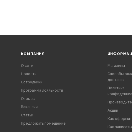
КОМПАНИЯ
ИНФОРМА
О сети
Магазины
Новости
Способы опл
доставки
Сотрудники
Политика
Программа лояльности
конфиденциа
Отзывы
Производите
Вакансии
Акции
Статьи
Как оформит
Предложить помещение
Как записать