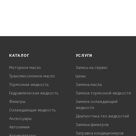
КАТАЛОГ
УСЛУГИ
Моторное масло
Запись на сервис
Трансмиссионное масло
Цены
Тормозная жидкость
Замена масла
Гидравлическая жидкость
Замена тормозной жидкости
Фильтры
Замена охлаждающей
жидкости
Охлаждающая жидкость
Диагностика тех.жидкостей
Аксессуары
Замена фильтров
Автохимия
Заправка кондиционеров
Аккумуляторы