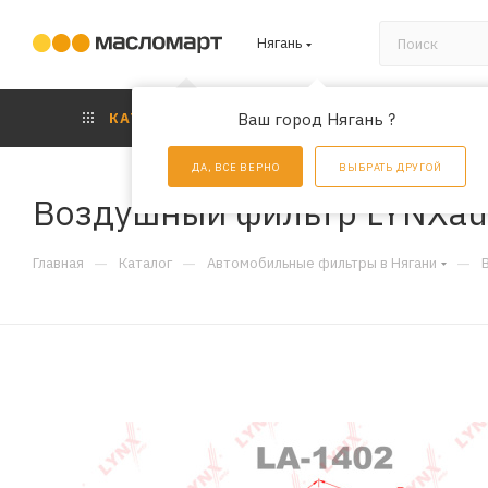
Нягань
КАТАЛОГ
Ваш город Нягань ?
АКЦИИ
УС
ДА, ВСЕ ВЕРНО
ВЫБРАТЬ ДРУГОЙ
Воздушный фильтр LYNXau
—
—
—
Главная
Каталог
Автомобильные фильтры в Нягани