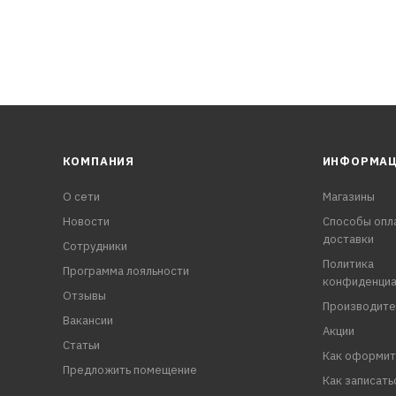
КОМПАНИЯ
ИНФОРМА
О сети
Магазины
Новости
Способы опл
доставки
Сотрудники
Политика
Программа лояльности
конфиденциа
Отзывы
Производите
Вакансии
Акции
Статьи
Как оформит
Предложить помещение
Как записать