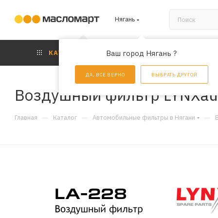
Нягань
КАТАЛОГ
Ваш город Нягань ?
АКЦИИ
УС
ДА, ВСЕ ВЕРНО
ВЫБРАТЬ ДРУГОЙ
Воздушный фильтр LYNXau
—
—
—
Главная
Каталог
Автомобильные фильтры в Нягани