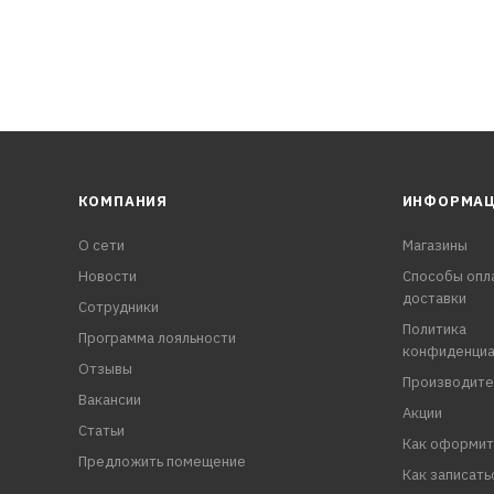
КОМПАНИЯ
ИНФОРМА
О сети
Магазины
Новости
Способы опл
доставки
Сотрудники
Политика
Программа лояльности
конфиденциа
Отзывы
Производите
Вакансии
Акции
Статьи
Как оформит
Предложить помещение
Как записать