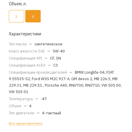
Объем, л.
1
4
Характеристики
Тип масла
—
синтетическое
Класс вязкости SAE
—
5W-40
Спецификация API
—
CF, SN
Спецификация ACEA
—
C3
Спецификации производителей
—
BMW Longlife-04, FIAT
9.55535-S2, Ford WSS M2C 917-A, GM dexos 2, MB 226.5, MB
229.31, MB 229.51 , Porsche A40, RN0700, RN0710, VW 505 00,
VW 505 01
Температура
—
-47
Объем
—
4
Тип двигателя
—
4-тактный
Все характеристики