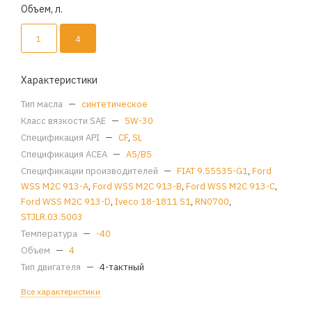
Объем, л.
1
4
Характеристики
Тип масла
—
синтетическое
Класс вязкости SAE
—
5W-30
Спецификация API
—
CF
,
SL
Спецификация ACEA
—
A5/B5
Спецификации производителей
—
FIAT 9.55535-G1
,
Ford
WSS M2C 913-A
,
Ford WSS M2C 913-B
,
Ford WSS M2C 913-C
,
Ford WSS M2C 913-D
,
Iveco 18-1811 S1
,
RN0700
,
STJLR.03.5003
Температура
—
-40
Объем
—
4
Тип двигателя
—
4-тактный
Все характеристики