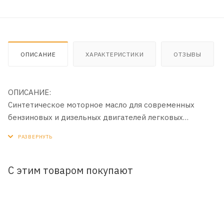
ОПИСАНИЕ
ХАРАКТЕРИСТИКИ
ОТЗЫВЫ
ОПИСАНИЕ:
Синтетическое моторное масло для современных
бензиновых и дизельных двигателей легковых
автомобилей, в том числе оборудованных
турбонаддувом. Производится с применением
передовой технологии DuraMax®.
С этим товаром покупают
ПРИМЕНЕНИЕ:
Рекомендовано к всесезонному применению в
бензиновых и дизельных двигателях автомобилей Ford,
Jaguar, Land Rover, а также в бензиновых двигателях