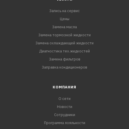
Renault RN 0700
Запись на сервис
Соответствия требованиям:
Цены
ACEA A1/B1, A5/B5
Замена масла
For
Замена тормозной жидкости
Замена охлаждающей жидкости
Диагностика тех.жидкостей
Замена фильтров
Заправка кондиционеров
КОМПАНИЯ
О сети
Новости
Сотрудники
Программа лояльности