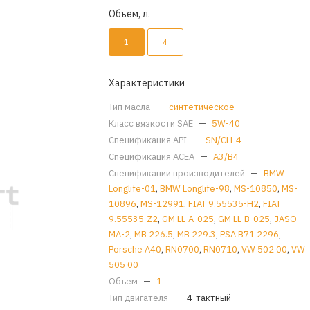
Объем, л.
1
4
Характеристики
Тип масла
—
синтетическое
Класс вязкости SAE
—
5W-40
Спецификация API
—
SN/CH-4
Спецификация ACEA
—
A3/B4
Спецификации производителей
—
BMW
Longlife-01
,
BMW Longlife-98
,
MS-10850
,
MS-
10896
,
MS-12991
,
FIAT 9.55535-H2
,
FIAT
9.55535-Z2
,
GM LL-A-025
,
GM LL-B-025
,
JASO
MA-2
,
MB 226.5
,
MB 229.3
,
PSA B71 2296
,
Porsche A40
,
RN0700
,
RN0710
,
VW 502 00
,
VW
505 00
Объем
—
1
Тип двигателя
—
4-тактный