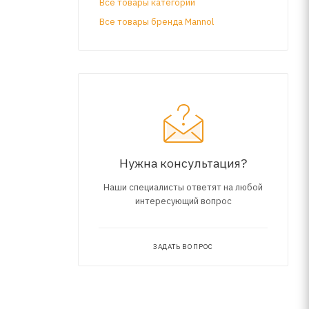
Все товары категории
Все товары бренда Mannol
ников,
игателях
асно
ивает
е трассы,
Нужна консультация?
Наши специалисты ответят на любой
интересующий вопрос
ЗАДАТЬ ВОПРОС