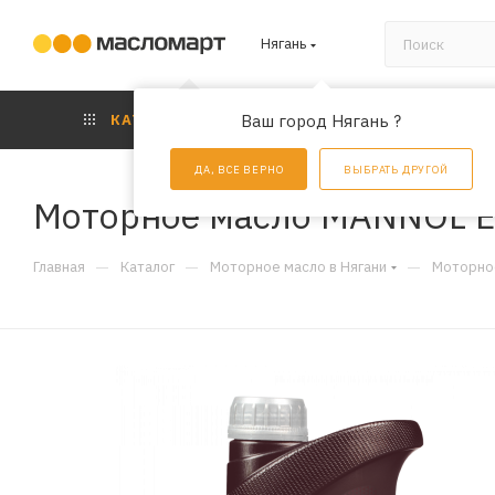
Нягань
КАТАЛОГ
Ваш город Нягань ?
АКЦИИ
УС
ДА, ВСЕ ВЕРНО
ВЫБРАТЬ ДРУГОЙ
Моторное масло MANNOL Eli
—
—
—
Главная
Каталог
Моторное масло в Нягани
Моторное