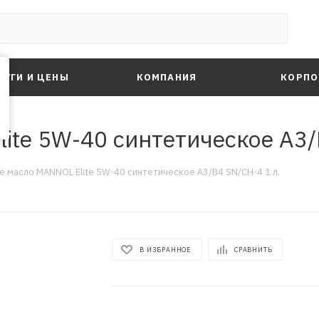
ЛУГИ И ЦЕНЫ
КОМПАНИЯ
КОРПО
te 5W-40 синтетическое A3/
 масло MANNOL Elite 5W-40 синтетическое A3/B4 SN/CH-4 1 л.
В ИЗБРАННОЕ
СРАВНИТЬ