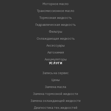
Моторное масло
металлсодержащих присадок по сравнению маслами,
Трансмиссионное масло
произведенными по обычной технологии.
- Экономия топлива: до 3,5% - по сравнению с
Тормозная жидкость
эталонным моторным маслом, соответствующее
Гидравлическая жидкость
стандарту ACEA (испытания проведены на Citroen C4 1.6
Фильтры
HDi).
Охлаждающая жидкость
- Система контроля выброса выхлопных газов (ECS –
Аксессуары
Emission Control System): способствует уменьшению
Автохимия
выбросов СО2 и твердых частиц сажи в атмосферу.
Аккумуляторы
Низкое содержание ф
УСЛУГИ
Запись на сервис
Цены
Замена масла
Замена тормозной жидкости
Замена охлаждающей жидкости
Диагностика тех.жидкостей