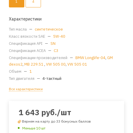
1
4
Характеристики
Тип масла
—
синтетическое
Класс вязкости SAE
—
5W-40
Спецификация API
—
SN
Спецификация ACEA
—
C3
Спецификации производителей
—
BMW Longlife-04
,
GM
dexos2
,
MB 229.51
,
VW 505 00
,
VW 505 01
Объем
—
1
Тип двигателя
—
4-тактный
Все характеристики
1 643
руб.
/шт
Вернем на карту до 33 бонусных баллов
Меньше 10 шт