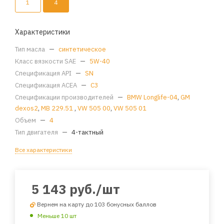
1
4
Характеристики
Тип масла
—
синтетическое
Класс вязкости SAE
—
5W-40
Спецификация API
—
SN
Спецификация ACEA
—
C3
Спецификации производителей
—
BMW Longlife-04
,
GM
dexos2
,
MB 229.51
,
VW 505 00
,
VW 505 01
Объем
—
4
Тип двигателя
—
4-тактный
Все характеристики
5 143
руб.
/шт
Вернем на карту до 103 бонусных баллов
Меньше 10 шт